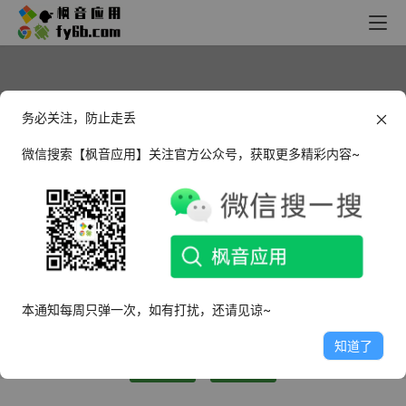
务必关注，防止走丢
微信搜索【枫音应用】关注官方公众号，获取更多精彩内容~
似梦非梦
普通用户
这个人很懒，什么都没有留下～
本通知每周只弹一次，如有打扰，还请见谅~
0
文章
1
评论
0
粉丝
知道了
关注
私信