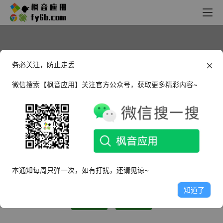
务必关注，防止走丢
微信搜索【枫音应用】关注官方公众号，获取更多精彩内容~
93972
普通用户
这个人很懒，什么都没有留下～
本通知每周只弹一次，如有打扰，还请见谅~
0
文章
1
评论
0
粉丝
知道了
关注
私信