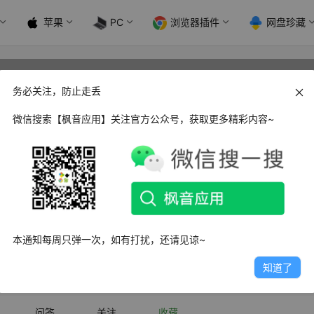
苹果
PC
浏览器插件
网盘珍藏
务必关注，防止走丢
微信搜索【枫音应用】关注官方公众号，获取更多精彩内容~
2603
普通用户
人很懒，什么都没有留下～
文章
1
评论
0
粉丝
本通知每周只弹一次，如有打扰，还请见谅~
关注
私信
知道了
问答
关注
收藏