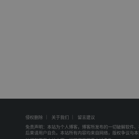
侵权删除
关于我们
留言建议
免责声明：本站为个人博客，博客所发布的一切破解软件、
后果请用户自负。本站所有内容均来自网络，版权争议与本