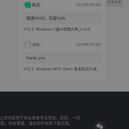
分享本页
枫音应用
2026年3月18日
城通4006，百度fy6b
评论于
Windows C盘AI清理大师_v1.0.0
25651
2026年3月18日
thank you
评论于
Windows MTK Client 联发科芯片调试工具_v2.01 汉化版
上述内容用于商业或者非法用途，否则，一切
内容，如有需要，请去软件官网下载正版。