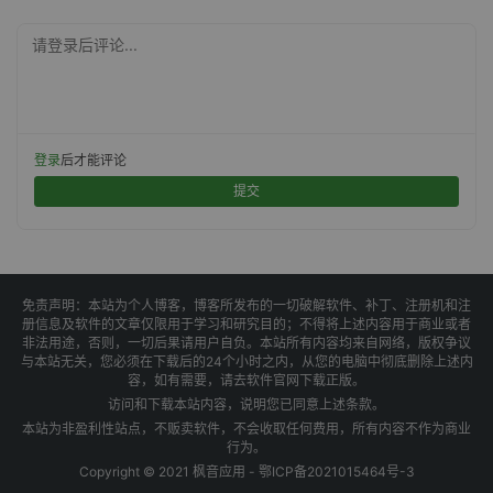
请登录后评论...
登录
后才能评论
提交
免责声明：本站为个人博客，博客所发布的一切破解软件、补丁、注册机和注
册信息及软件的文章仅限用于学习和研究目的；不得将上述内容用于商业或者
非法用途，否则，一切后果请用户自负。本站所有内容均来自网络，版权争议
与本站无关，您必须在下载后的24个小时之内，从您的电脑中彻底删除上述内
容，如有需要，请去软件官网下载正版。
访问和下载本站内容，说明您已同意上述条款。
本站为非盈利性站点，不贩卖软件，不会收取任何费用，所有内容不作为商业
行为。
Copyright © 2021 枫音应用 -
鄂ICP备2021015464号-3