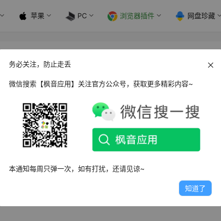
苹果
PC
浏览器插件
网盘珍藏
d _v0.4 增加按钮版 解除夸克网盘限制
务必关注，防止走丢
微信搜索【枫音应用】关注官方公众号，获取更多精彩内容~
下载限制的脚本，夸克网盘下载大文件时需要安装客户端，该脚
器下载文件，需要搭配油猴脚本使用。
本通知每周只弹一次，如有打扰，还请见谅~
知道了