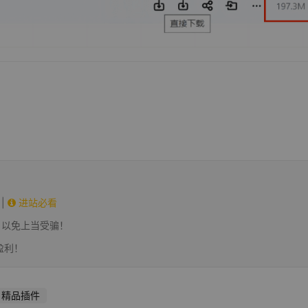
|
进站必看
，以免上当受骗！
盈利！
精品插件