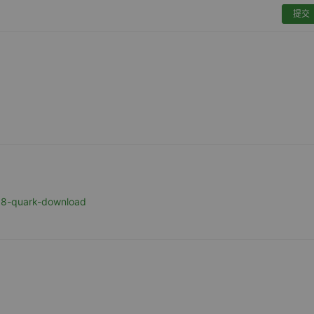
提交
558-quark-download