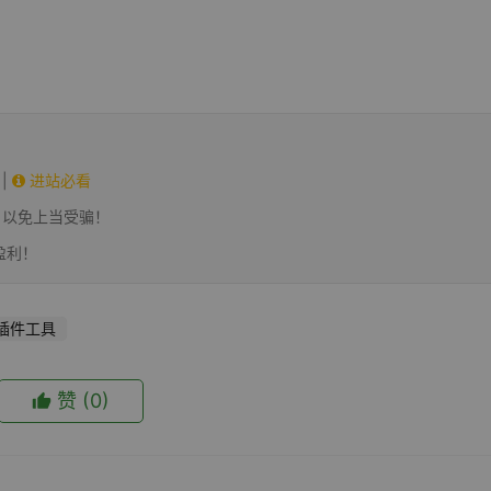
|
进站必看
，以免上当受骗！
盈利！
插件工具
赞
(0)