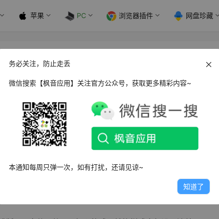
苹果
PC
浏览器插件
网盘珍藏
us 增效工具_v5.3
务必关注，防止走丢
微信搜索【枫音应用】关注官方公众号，获取更多精彩内容~
能全面的
拼版插件工具
。Quite Imposing plus最新版可以帮助
清楚。Quite Imposing plus官方版支持书册拼版、折手拼
本通知每周只弹一次，如有打扰，还请见谅~
F文档进行排序、颠倒顺序、剪裁与爬移。
知道了