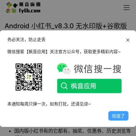
Android 小红书_v8.3.0 无水印版+谷歌版
务必关注，防止走丢
2023年9月18日 14:20
社交娱乐
微信搜索【枫音应用】关注官方公众号，获取更多精彩内容~
小红书
是一款生活方式分享平台，用户通过文
字、图片、视频笔记的分享，记录了日常生活。
软件特点
本通知每周只弹一次，如有打扰，还请见谅~
开屏无广告，浏览文章界面无广告
体积比国内的小一点，且占用的实际内存也会比国内的
知道了
小一点
国内版小红书有的它都有，抽奖、优惠券、历史浏览等