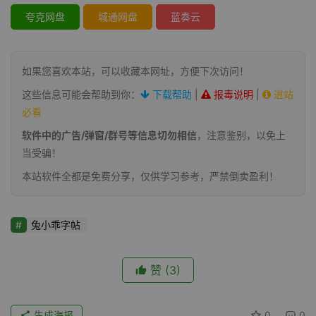
夸克网盘
城通网盘
蓝奏云
如果您喜欢本站，可以收藏本网址，方便下次访问！
这些信息可能会帮助到你：
下载帮助
|
报毒说明
|
进站
必看
软件中的广告/弹窗/群号等信息切勿相信
，注意鉴别，以免上
当受骗！
本站软件全都是免费分享，仅供学习参考，严禁倒卖盈利！
兔小乖字帖
赞
(3)
生成海报
0
0