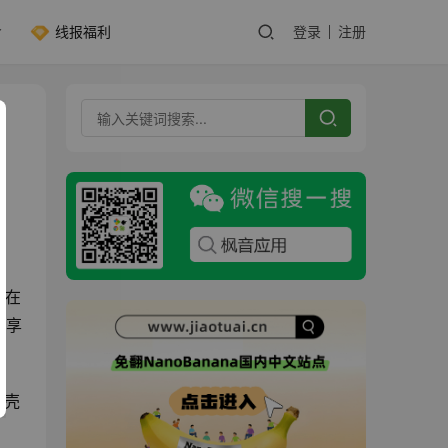
线报福利
登录
注册
不在
松享
套壳