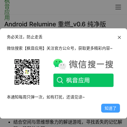
Android Relumine 重燃_v0.6 纯净版
务必关注，防止走丢
2023年9月8日 09:43
手机游戏
微信搜索【枫音应用】关注官方公众号，获取更多精彩内容~
Relumine 重燃
是一款唯美风格的
冒险闯关游戏
，
和纪念碑谷有些类似，唯美的游戏画风，主角安
娜为了寻找自己的父亲，踏上了艰险的历程，一
路上困难重重，她需要客服重重困难，迎难而
上。
本通知每周只弹一次，如有打扰，还请见谅~
知道了
软件特点
结合空间与思维想象力的解谜游戏，寻找丢失的记忆解