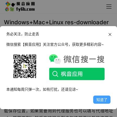
Windows+Mac+Linux res-downloader
爱享素材下载器_v2.2.0
务必关注，防止走丢
2024年11月26日 11:01
上传下载
微信搜索【枫音应用】关注官方公众号，获取更多精彩内容~
软件介绍
res-downloader
爱享素材下载器
是一个嗅探类的资源下载
工具，可以嗅探到：抖音、视频号、小红书等视频、音频资
源。res-downloader 开源免费功能强大，相比同类型工具
本通知每周只弹一次，如有打扰，还请见谅~
最大的优点是嗅探资源涵盖了微信的视频号和小程序。使用
知道了
也很简单，安装 res-downloader 后，首先在设置中设置下
载保存位置，如果需要用到代理服务也可以填写代理地址