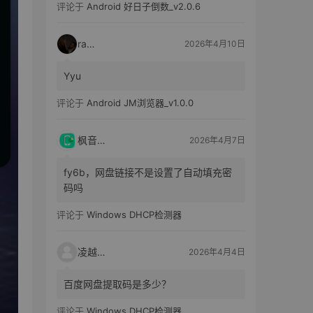
评论于
Android 好日子倒数_v2.0.6
raka
2026年4月10日
Yyu
评论于
Android JM浏览器_v1.0.0
枫音应用
2026年4月7日
fy6b，网盘链接不是设置了自动填充密
码吗
评论于
Windows DHCP检测器
凌越电子
2026年4月4日
百度网盘提取码是多少？
评论于
Windows DHCP检测器