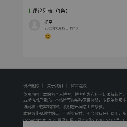
评论列表（1条）
揽星
2022年6月12日 19:10
侵权删除
关于我们
留言建议
免责声明：本站为个人博客，博客所发布的一切破解软件、
后果请用户自负。本站所有内容均来自网络，版权争议与本
访问和下载本站内容，说明您已同意上述条款。
本站为非盈利性站点，不贩卖软件，不会收取任何费用，所
Copyright © 2021 枫音应用 -
鄂ICP备2021015464号-3