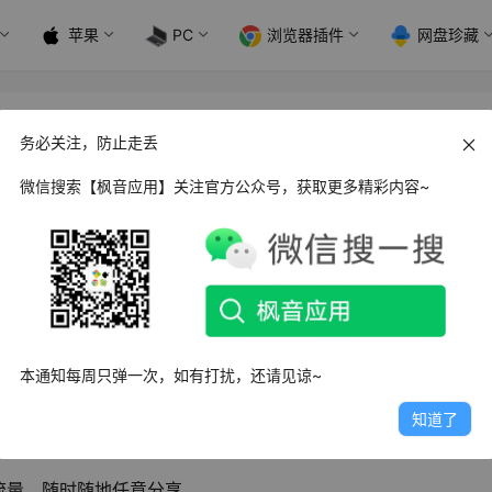
苹果
PC
浏览器插件
网盘珍藏
48_ww
务必关注，防止走丢
微信搜索【枫音应用】关注官方公众号，获取更多精彩内容~
容传输工具。由北京众联极享科技有限公司推出，受到了广大用
传输通路，实现了在没有外部WiFi网络或者数据网络连接的情
在这个过程中不会消耗任何数据流量。收发速度非常快，是传统
本通知每周只弹一次，如有打扰，还请见谅~
知道了
流量，随时随地任意分享