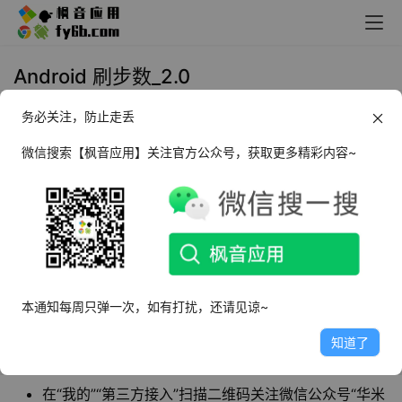
Android 刷步数_2.0
务必关注，防止走丢
2022年3月27日 13:58
黑科技
微信搜索【枫音应用】关注官方公众号，获取更多精彩内容~
刷步数
是一款刷微信运动步数的软件。通过和小
米运动APP第三方接口绑定微信运动，再刷步数以
同步数据。
软件介绍
本通知每周只弹一次，如有打扰，还请见谅~
需要搭配Zeep Life（原小米运动APP）各大应用商店
可直接搜索下载
知道了
手机号注册登录小米运动，
此软件只支持微信刷步数
在“我的”“第三方接入”扫描二维码关注微信公众号“华米