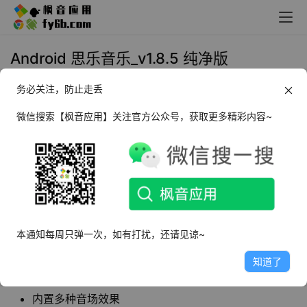
Android 思乐音乐_v1.8.5 纯净版
务必关注，防止走丢
2022年8月4日 09:54
观影听歌
微信搜索【枫音应用】关注官方公众号，获取更多精彩内容~
思乐音乐
是一款深受用户喜爱的手机音乐播放软
件，首页会自动识别主流平台上下载的音乐文
件，会单独分类好。
软件特点
本通知每周只弹一次，如有打扰，还请见谅~
简洁方便的音乐播放器，无广告
知道了
弱化了专辑的概念，更加注重用户自定义歌单
内置多种音场效果