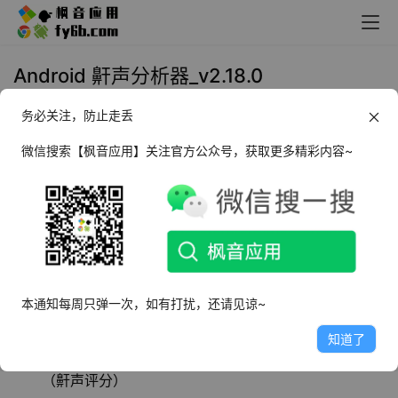
Android 鼾声分析器_v2.18.0
务必关注，防止走丢
2023年12月29日 11:01
生活相关
微信搜索【枫音应用】关注官方公众号，获取更多精彩内容~
鼾声分析器
是一款可录制、计量和跟踪您的鼾
声，帮您找出减轻鼾声的有效方法的工具，可以
帮助我们更好地理解或者甚至消除打鼾问题。
软件特点
本通知每周只弹一次，如有打扰，还请见谅~
记录并跟踪生活方式因素及任何打鼾补救方法
知道了
先进的鼾声检测算法，记录鼾声样本，测量鼾声强度
（鼾声评分）