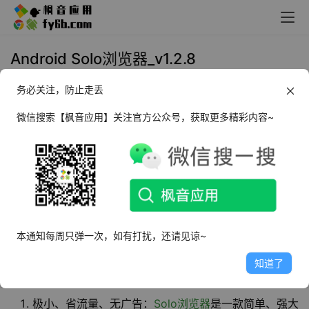
Android Solo浏览器_v1.2.8
务必关注，防止走丢
2026年1月12日 16:45
浏览器
微信搜索【枫音应用】关注官方公众号，获取更多精彩内容~
前言
无论是工作、学习还是娱乐，都离不开浏览器。然而，市面
上的浏览器往往功能复杂、广告繁多，难以满足我们对简
洁、高效的需求。今天要分享一款专为Android用户设计的
极简浏览器，拥有极小、省流量、无广告的特点。
本通知每周只弹一次，如有打扰，还请见谅~
知道了
软件介绍
极小、省流量、无广告：
Solo浏览器
是一款简单、强大