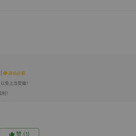
|
进站必看
，以免上当受骗！
盈利！
赞
(1)