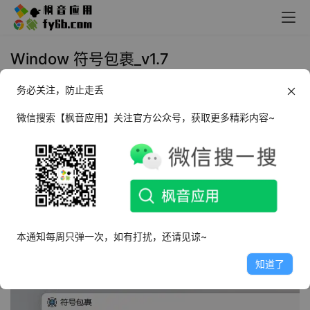
Window 符号包裹_v1.7
务必关注，防止走丢
2025年5月12日 10:49
实用工具
微信搜索【枫音应用】关注官方公众号，获取更多精彩内容~
软件介绍
假如给你一份电影清单或者读书清单，但这些书名和电影名
都没有打上书名号，如果是用在正式文件里，那就犯了漏用
标点符号的错误。那你是一个个手动添加，还是在 Word 上
写一个宏自动化呢？显然前者麻烦后者门槛高。但今天的
符
本通知每周只弹一次，如有打扰，还请见谅~
号包裹
，能够轻松完成这些工作。
知道了