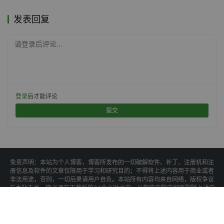
发表回复
请登录后评论...
登录
后才能评论
提交
免责声明：本站为个人博客，博客所发布的一切破解软件、补丁、注册机和注
册信息及软件的文章仅限用于学习和研究目的；不得将上述内容用于商业或者
非法用途，否则，一切后果请用户自负。本站所有内容均来自网络，版权争议
与本站无关，您必须在下载后的24个小时之内，从您的电脑中彻底删除上述内
容，如有需要，请去软件官网下载正版。
访问和下载本站内容，说明您已同意上述条款。
本站为非盈利性站点，不贩卖软件，不会收取任何费用，所有内容不作为商业