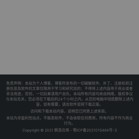
免责声明：本站为个人博客，博客所发布的一切破解软件、补丁、注册机和注
册信息及软件的文章仅限用于学习和研究目的；不得将上述内容用于商业或者
非法用途，否则，一切后果请用户自负。本站所有内容均来自网络，版权争议
与本站无关，您必须在下载后的24个小时之内，从您的电脑中彻底删除上述内
容，如有需要，请去软件官网下载正版。
访问和下载本站内容，说明您已同意上述条款。
本站为非盈利性站点，不贩卖软件，不会收取任何费用，所有内容不作为商业
行为。
Copyright © 2021 枫音应用 -
鄂ICP备2021015464号-3