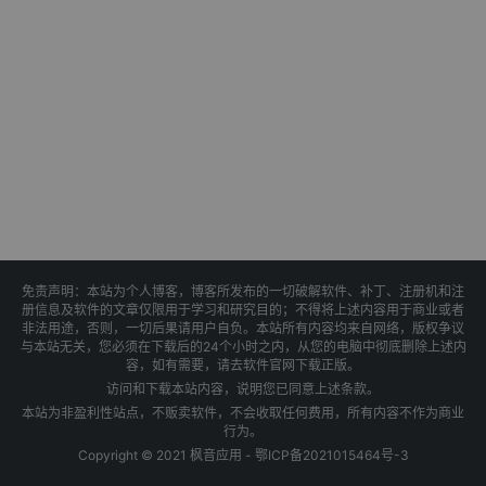
免责声明：本站为个人博客，博客所发布的一切破解软件、补丁、注册机和注
册信息及软件的文章仅限用于学习和研究目的；不得将上述内容用于商业或者
非法用途，否则，一切后果请用户自负。本站所有内容均来自网络，版权争议
与本站无关，您必须在下载后的24个小时之内，从您的电脑中彻底删除上述内
容，如有需要，请去软件官网下载正版。
访问和下载本站内容，说明您已同意上述条款。
本站为非盈利性站点，不贩卖软件，不会收取任何费用，所有内容不作为商业
行为。
Copyright © 2021 枫音应用 -
鄂ICP备2021015464号-3