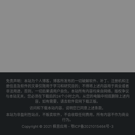
免责声明：本站为个人博客，博客所发布的一切破解软件、补丁、注册机和注
册信息及软件的文章仅限用于学习和研究目的；不得将上述内容用于商业或者
非法用途，否则，一切后果请用户自负。本站所有内容均来自网络，版权争议
与本站无关，您必须在下载后的24个小时之内，从您的电脑中彻底删除上述内
容，如有需要，请去软件官网下载正版。
访问和下载本站内容，说明您已同意上述条款。
本站为非盈利性站点，不贩卖软件，不会收取任何费用，所有内容不作为商业
行为。
Copyright © 2021 枫音应用 -
鄂ICP备2021015464号-3