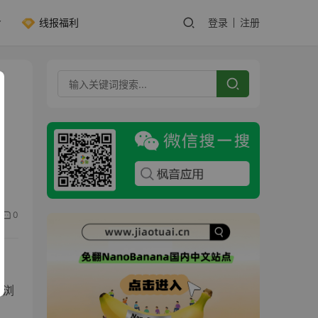
线报福利
登录
注册
而
0
a浏