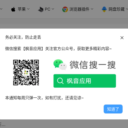
苹果
PC
浏览器插件
网盘珍藏
务必关注，防止走丢
微信搜索【枫音应用】关注官方公众号，获取更多精彩内容~
 IU浏览器_v1.1.1
多的浏览器选择中，IU浏览器以其小巧、实用、简约的特点脱颖
些追求高效、流畅浏览…
5.1K
0
1
本通知每周只弹一次，如有打扰，还请见谅~
 Vivaldi 浏览器_v7.5.37
知道了
ivaldi浏览器是一款基于Chromium内核的开源浏览器，由Oper
E…