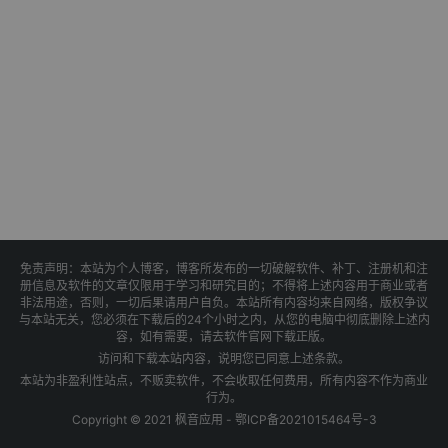
免责声明：本站为个人博客，博客所发布的一切破解软件、补丁、注册机和注
册信息及软件的文章仅限用于学习和研究目的；不得将上述内容用于商业或者
非法用途，否则，一切后果请用户自负。本站所有内容均来自网络，版权争议
与本站无关，您必须在下载后的24个小时之内，从您的电脑中彻底删除上述内
容，如有需要，请去软件官网下载正版。
访问和下载本站内容，说明您已同意上述条款。
本站为非盈利性站点，不贩卖软件，不会收取任何费用，所有内容不作为商业
行为。
Copyright © 2021 枫音应用 -
鄂ICP备2021015464号-3