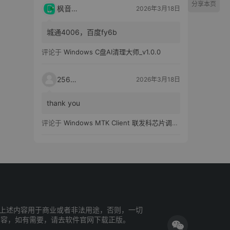
分享本页
枫音应用
2026年3月18日
城通4006，百度fy6b
评论于
Windows C盘AI清理大师_v1.0.0
25651
2026年3月18日
thank you
评论于
Windows MTK Client 联发科芯片调试工具_v2.01 汉化版
上述内容用于商业或者非法用途，否则，一切
内容，如有需要，请去软件官网下载正版。