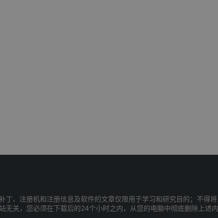
补丁、注册机和注册信息及软件的文章仅限用于学习和研究目的；不得将
站无关，您必须在下载后的24个小时之内，从您的电脑中彻底删除上述