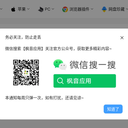
苹果
PC
浏览器插件
网盘珍藏
务必关注，防止走丢
微信搜索【枫音应用】关注官方公众号，获取更多精彩内容~
d PCMark性能测试_2.0.3706 中文版
k是专为安卓手机推出的性能基准测试软件。不同于其他的测评软件
k是将手机作为一个…
2.7K
1
1
本通知每周只弹一次，如有打扰，还请见谅~
知道了