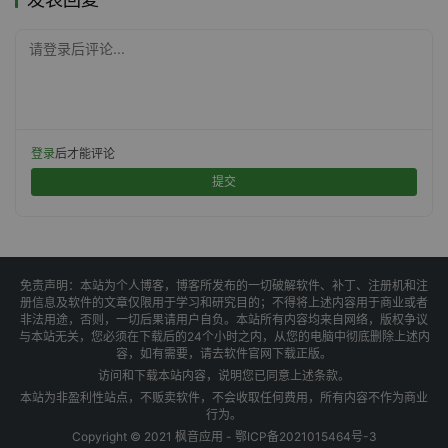
请登录后评论...
登录
后才能评论
提交
免责声明：本站为个人博客，博客所发布的一切破解软件、补丁、注册机和注
册信息及软件的文章仅限用于学习和研究目的；不得将上述内容用于商业或者
非法用途，否则，一切后果请用户自负。本站所有内容均来自网络，版权争议
与本站无关，您必须在下载后的24个小时之内，从您的电脑中彻底删除上述内
容，如有需要，请去软件官网下载正版。
访问和下载本站内容，说明您已同意上述条款。
本站为非盈利性站点，不贩卖软件，不会收取任何费用，所有内容不作为商业
行为。
Copyright © 2021 枫音应用 -
鄂ICP备2021015464号-3