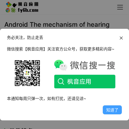
Android The mechanism of hearing
educational VR 3D 人体耳朵_v1.27
务必关注，防止走丢
2024年8月22日 13:19
生活相关
微信搜索【枫音应用】关注官方公众号，获取更多精彩内容~
软件介绍
The mechanism of hearing educational VR 3D
是一款耳
朵和听力机制软件，通过视频教育和vr来体验和学习耳朵及
听力系统知识的应用，软件功能非常强大全面，支持多种
本通知每周只弹一次，如有打扰，还请见谅~
3D场景和模式，内置了动画及字幕可以更加直观清晰的了
知道了
解你的耳朵构造，爱惜耳朵也是非常重要的。