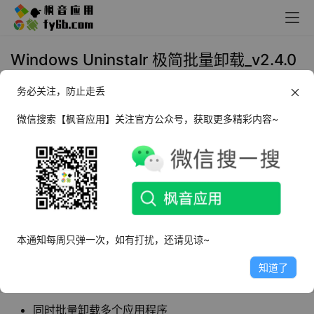
Windows Uninstalr 极简批量卸载_v2.4.0
绿色便携版
务必关注，防止走丢
2024年5月15日 16:45
装机必备
微信搜索【枫音应用】关注官方公众号，获取更多精彩内容~
软件介绍
Uninstalr是一款易于使用且非常准确的Windows
软件卸载
工具
。它的设计初衷是帮助用户更轻松、更彻底地卸载不需
要的应用程序，并确保系统中不会留下多余的残留文件。
本通知每周只弹一次，如有打扰，还请见谅~
知道了
软件特点
同时批量卸载多个应用程序