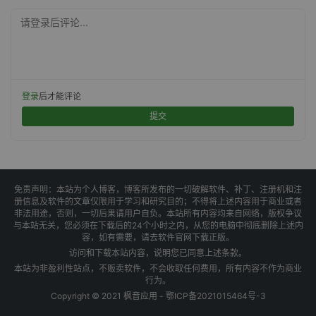
请登录后评论...
登录
后才能评论
提交
免责声明：本站为个人博客，博客所发布的一切破解软件、补丁、注册机和注
册信息及软件的文章仅限用于学习和研究目的；不得将上述内容用于商业或者
非法用途，否则，一切后果请用户自负。本站所有内容均来自网络，版权争议
与本站无关，您必须在下载后的24个小时之内，从您的电脑中彻底删除上述内
容，如有需要，请去软件官网下载正版。
访问和下载本站内容，说明您已同意上述条款。
本站为非盈利性站点，不贩卖软件，不会收取任何费用，所有内容不作为商业
行为。
Copyright © 2021 枫音应用 -
鄂ICP备2021015464号-3