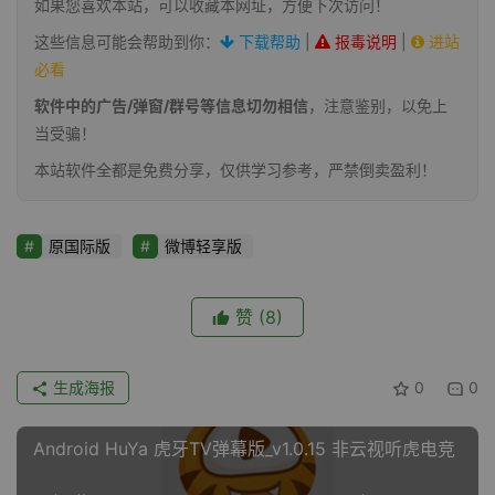
如果您喜欢本站，可以收藏本网址，方便下次访问！
这些信息可能会帮助到你：
下载帮助
|
报毒说明
|
进站
必看
软件中的广告/弹窗/群号等信息切勿相信
，注意鉴别，以免上
当受骗！
本站软件全都是免费分享，仅供学习参考，严禁倒卖盈利！
原国际版
微博轻享版
赞
(8)
生成海报
0
0
Android HuYa 虎牙TV弹幕版_v1.0.15 非云视听虎电竞