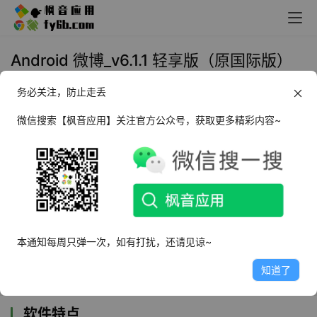
Android 微博_v6.1.1 轻享版（原国际版）
务必关注，防止走丢
2023年8月3日 11:17
社交娱乐
微信搜索【枫音应用】关注官方公众号，获取更多精彩内容~
微博轻享版
（
原国际版
）
是一款潮人必备的社交
聊天APP软件，同时有着诸多的名人第一实况以及
趣味趣事等你来看，并且还有诸多的评论，潮流
前沿的内容都在里面，根据第三方客户端weico国
际版改版而来的，整体界面与操作方式类似，没
有广告没有多余的功能模块，而且重点是体积
本通知每周只弹一次，如有打扰，还请见谅~
小。
知道了
软件特点