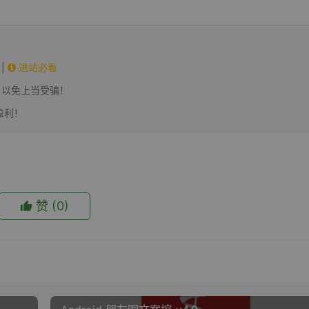
|
进站必看
，以免上当受骗！
盈利！
赞
(0)