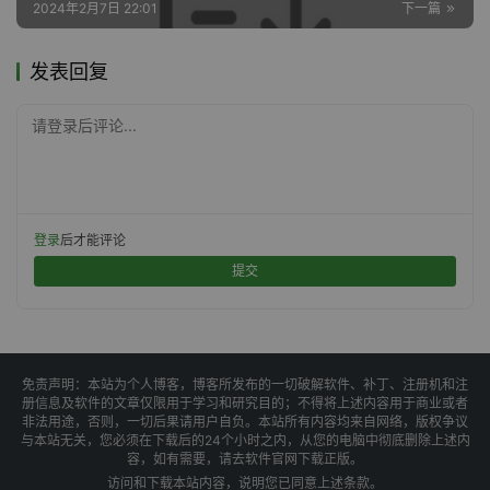
2024年2月7日 22:01
下一篇
发表回复
请登录后评论...
登录
后才能评论
提交
免责声明：本站为个人博客，博客所发布的一切破解软件、补丁、注册机和注
册信息及软件的文章仅限用于学习和研究目的；不得将上述内容用于商业或者
非法用途，否则，一切后果请用户自负。本站所有内容均来自网络，版权争议
与本站无关，您必须在下载后的24个小时之内，从您的电脑中彻底删除上述内
容，如有需要，请去软件官网下载正版。
访问和下载本站内容，说明您已同意上述条款。