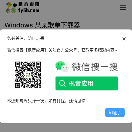
Windows 某某歌单下载器
务必关注，防止走丢
2024年2月7日 21:31
上传下载
微信搜索【枫音应用】关注官方公众号，获取更多精彩内容~
某某歌单下载器
是一款简单实用的
歌曲批量下载
工具
，内置的歌单分类非常丰富，你可以轻松找
到大量符合自己喜好的歌曲。
软件特点
本通知每周只弹一次，如有打扰，还请见谅~
免费无广告，界面简洁，无需安装，操作简单
知道了
可批量下载歌曲，歌单分类丰富，高品质音质