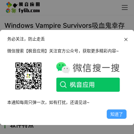
Windows Vampire Survivors吸血鬼幸存
者 v0.5.0f 中文版
务必关注，防止走丢
2022年4月16日 14:10
电脑游戏
微信搜索【枫音应用】关注官方公众号，获取更多精彩内容~
《吸血鬼幸存者Vampire Survivors 》
是一款具
有roguelite元素的生存动作游戏，在无处可藏的
平原上面对成千上万的敌人，度过被诅咒的夜
晚。消灭敌人获得金币和战利品，升级你的武器
本通知每周只弹一次，如有打扰，还请见谅~
以应对越来越强大的如潮水般的敌人。
知道了
软件特点