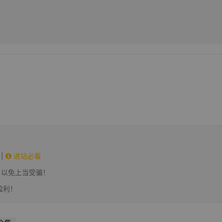
|
进站必看
，以免上当受骗！
盈利！