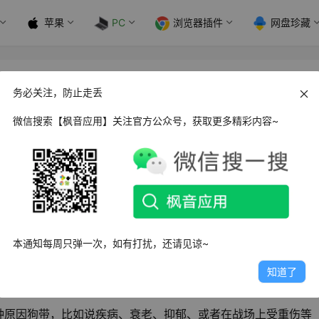
苹果
PC
浏览器插件
网盘珍藏
an Option要战便战 v0.9.39 中文版
务必关注，防止走丢
微信搜索【枫音应用】关注官方公众号，获取更多精彩内容~
便战
》
是一款即时战略游戏，你将成为一个正处于中年危机的中世
系列有关城镇管理和经济发展的决策。
本通知每周只弹一次，如有打扰，还请见谅~
知道了
种原因狗带，比如说疾病、衰老、抑郁、或者在战场上受重伤等