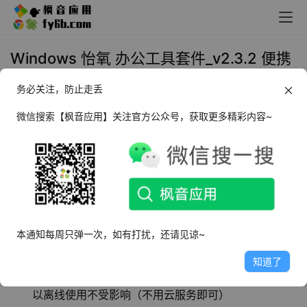
Windows 怡氧 办公工具套件_v2.3.2 便携
版
务必关注，防止走丢
2023年10月31日 10:56
办公必备
微信搜索【枫音应用】关注官方公众号，获取更多精彩内容~
怡氧
是一款
免
费，将
思维导图、大纲笔记、流程
图、Markdown、Office集于一身的办公工具套件，
提供便利的生产力。
本通知每周只弹一次，如有打扰，还请见谅~
软件特点
知道了
无需登录，绿色纯净无广告，支持调用云存储功能，可
以离线使用不受影响（不用云服务即可）