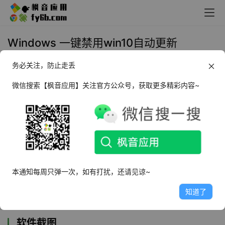
Windows 一键禁用win10自动更新
务必关注，防止走丢
2024年5月1日 08:37
工控软件
微信搜索【枫音应用】关注官方公众号，获取更多精彩内容~
一键禁用win10自动更新
是一款简单的小工具，
可以一键关闭win10自动更新，总所周知Win10自
动更新有时比较烦，并且会自动更新驱动，很多
小伙伴哪怕在系统设置里，也只能推后一阵子不
更新，这款工具就解决了这个问题，可以直接一
键禁用，省去烦恼，同时也附带一键恢复更新工
本通知每周只弹一次，如有打扰，还请见谅~
具。
知道了
软件截图