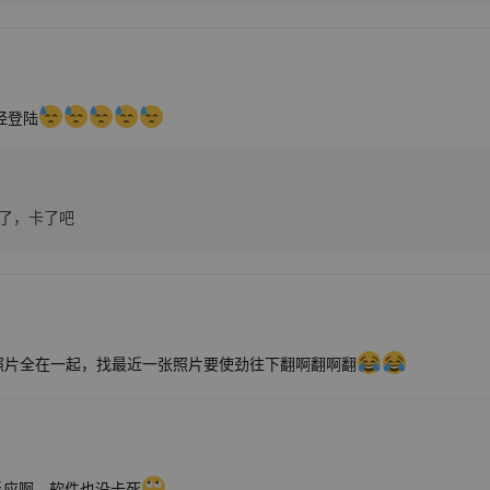
经登陆
了，卡了吧
照片全在一起，找最近一张照片要使劲往下翻啊翻啊翻
反应啊，软件也没卡死