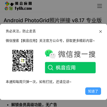
Android PhotoGrid照片拼接 v8.17 专业版
务必关注，防止走丢
2021年11月8日 09:43
修图剪辑
微信搜索【枫音应用】关注官方公众号，获取更多精彩内容~
PhotoGrid
是一款拥有相片组合、照片编辑、视
频拼贴、相机特效、美颜自拍、动态贴图、修图
滤镜、幻灯片……等多样功能的照片、视频编辑应
用。支持多种修图工具，可以添加滤镜、贴纸、
特效等，让图片秒变大片感。还能进行智能拼
图，导入多张图片选择模板就能自动拼图了。
本通知每周只弹一次，如有打扰，还请见谅~
知道了
软件特点
解锁会员高级功能，无广告