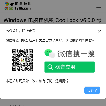
Windows 电脑挂机锁 CoolLock_v6.0.0 绿
色便携版
务必关注，防止走丢
2025年12月24日 17:01
实用工具
微信搜索【枫音应用】关注官方公众号，获取更多精彩内容~
前言
临时起身去接水，担心同事乱动电脑里的报价表；展台播放
PPT，又怕路过的人随手关掉窗口；更尴尬的是去洗手间，
回来发现屏幕被“好心”关机，做了半天的流程图没保存。系
本通知每周只弹一次，如有打扰，还请见谅~
统自带的Win+L虽然能锁屏，但登录界面千篇一律，遇到没
知道了
有密码的公共机更是形同虚设。