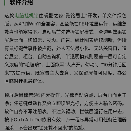
软件介绍
这款
电脑挂机锁
由玩酷之家“雅铭居士”开发，单文件绿色
版，从XP到Win11全兼容，甚至能在PE环境里运行，运维急
救盘也能塞得下。启动后首先选择锁屏模式：全透明效果锁
屏后桌面一切如常，视频、广告、统计图表继续刷新，但所
有鼠标键盘事件被拦截，外人无法最小化、无法关窗口，适
合展会、柜台、自助查询机；半透明模式则覆盖一层可自定
义浓度的“毛玻璃”，上面能写“人离开，勿动”、“10分钟后回
来”等提示语，既宣告主人去意，又保留屏幕可见度，办公
区临时挂机最得体。
锁屏后鼠标若5秒内无操作，光标自动隐藏，展台画面更干
净；任意键盘动作又会立即唤醒光标，方便主人输入密码。
软件自身不写注册表，不注入驱动，拦截层运行在用户态，
按下Ctrl+Alt+Del依旧有效，万一程序异常可用任务管理器
强杀，不会出现“锁死救不回来”的尴尬。