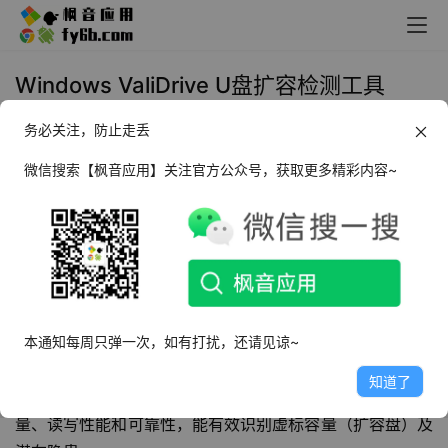
Windows ValiDrive U盘扩容检测工具
_v1.0.1
务必关注，防止走丢
2026年1月5日 16:24
实用工具
微信搜索【枫音应用】关注官方公众号，获取更多精彩内容~
前言
U盘已成为我们日常生活中不可或缺的存储工具。然而，市
场上充斥着各种容量虚标、质量参差不齐的U盘，给用户带
来了诸多不便。为了解决这一问题，一款名为“
U盘扩容检测
本通知每周只弹一次，如有打扰，还请见谅~
工具
ValiDrive
”的软件应运而生。它由Gibson Research开
知道了
发，专门用于检测U盘、移动硬盘等USB存储设备的真实容
量、读写性能和可靠性，能有效识别虚标容量（扩容盘）及