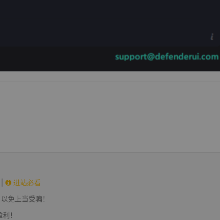
|
进站必看
，以免上当受骗！
盈利！