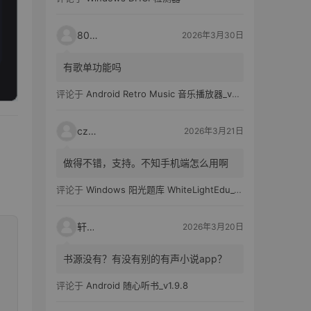
80521
2026年3月30日
有歌单功能吗
评论于
Android Retro Music 音乐播放器_v6.6.0
czh7
2026年3月21日
做得不错，支持。不知手机端怎么用啊
评论于
Windows 阳光题库 WhiteLightEdu_v2.0.0
轩爸
2026年3月20日
书源没有？有没有别的有声小说app？
评论于
Android 随心听书_v1.9.8