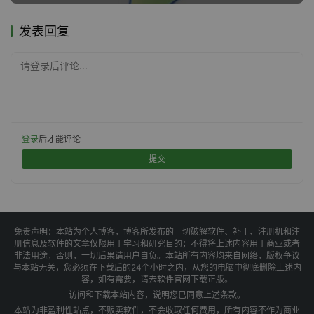
发表回复
请登录后评论...
登录
后才能评论
提交
免责声明：本站为个人博客，博客所发布的一切破解软件、补丁、注册机和注
册信息及软件的文章仅限用于学习和研究目的；不得将上述内容用于商业或者
非法用途，否则，一切后果请用户自负。本站所有内容均来自网络，版权争议
与本站无关，您必须在下载后的24个小时之内，从您的电脑中彻底删除上述内
容，如有需要，请去软件官网下载正版。
访问和下载本站内容，说明您已同意上述条款。
本站为非盈利性站点，不贩卖软件，不会收取任何费用，所有内容不作为商业