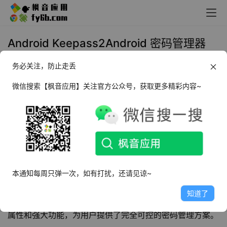
Android Keepass2Android 密码管理器
_v1.14
务必关注，防止走丢
2026年3月25日 17:39
黑科技
微信搜索【枫音应用】关注官方公众号，获取更多精彩内容~
前言
在数字时代，我们每个人都拥有数十甚至上百个网络账号，
密码管理成为了不容忽视的安全课题。重复使用密码容易导
致连锁泄露，而记忆复杂密码又让人头疼，一款可靠的
密码
本通知每周只弹一次，如有打扰，还请见谅~
管理器
就成了刚需。今天就给大家分享一款专注安全与隐私
知道了
的开源密码管理工具 ——
Keepass2Android
，它凭借开源
属性和强大功能，为用户提供了完全可控的密码管理方案。