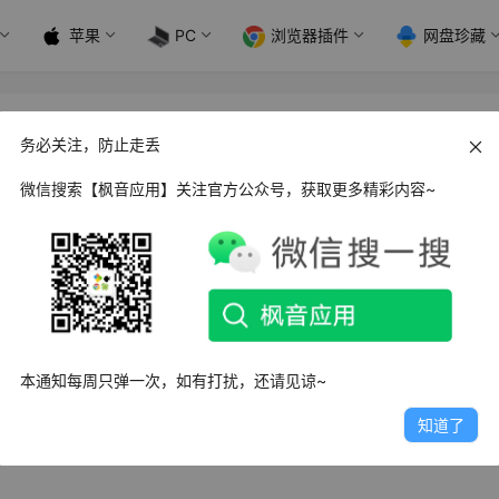
苹果
PC
浏览器插件
网盘珍藏
务管理器_v1.3.4
务必关注，防止走丢
微信搜索【枫音应用】关注官方公众号，获取更多精彩内容~
短几乎是每个用户都会遇到的痛点。尤其是老旧机型或备用设备
资源，导致日常滑动都变得迟滞。今天就给大家分享一款专为解
本通知每周只弹一次，如有打扰，还请见谅~
nager
，这款开源免费的工具能帮你重新掌控手机资源，让设备
知道了