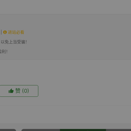
|
进站必看
，以免上当受骗！
盈利！
赞
(0)