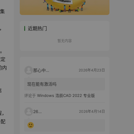
集
果，
近期热门
暂无内容
。
速定
的内
那心中的话
2026年4月23日
现在能有激活吗
信
评论于
Windows 浩辰CAD 2022 专业版
2603
2026年4月14日
程，
分配