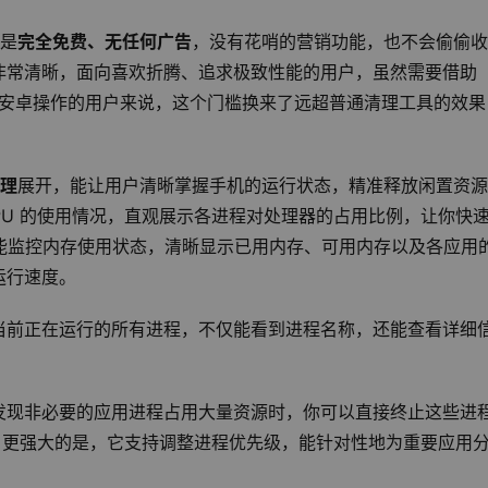
就是
完全免费、无任何广告
，没有花哨的营销功能，也不会偷偷收
常清晰，面向喜欢折腾、追求极致性能的用户，虽然需要借助 
但对于熟悉安卓操作的用户来说，这个门槛换来了远超普通清理工具的效
理
展开，能让用户清晰掌握手机的运行状态，精准释放闲置资源
PU 的使用情况，直观展示各进程对处理器的占用比例，让你快
还能监控内存使用状态，清晰显示已用内存、可用内存以及各应用
运行速度。
当前正在运行的所有进程，不仅能看到进程名称，还能查看详细
发现非必要的应用进程占用大量资源时，你可以直接终止这些进
题；更强大的是，它支持调整进程优先级，能针对性地为重要应用