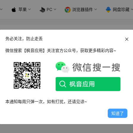
苹果
PC
浏览器插件
网盘珍藏
务必关注，防止走丢
微信搜索【枫音应用】关注官方公众号，获取更多精彩内容~
ws MayCAD 铝型材设计软件_v2.0 简体中文版
MayCAD是一款专门用于铝型材设计的工具，具有丰富的功能和
够帮助用户快速高…
日
10.3K
0
2
本通知每周只弹一次，如有打扰，还请见谅~
知道了