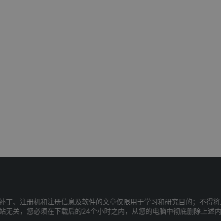
补丁、注册机和注册信息及软件的文章仅限用于学习和研究目的；不得将
站无关，您必须在下载后的24个小时之内，从您的电脑中彻底删除上述