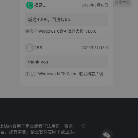
分享本页
枫音应用
2026年3月18日
城通4006，百度fy6b
评论于
Windows C盘AI清理大师_v1.0.0
25651
2026年3月18日
thank you
评论于
Windows MTK Client 联发科芯片调试工具_v2.01 汉化版
上述内容用于商业或者非法用途，否则，一切
内容，如有需要，请去软件官网下载正版。