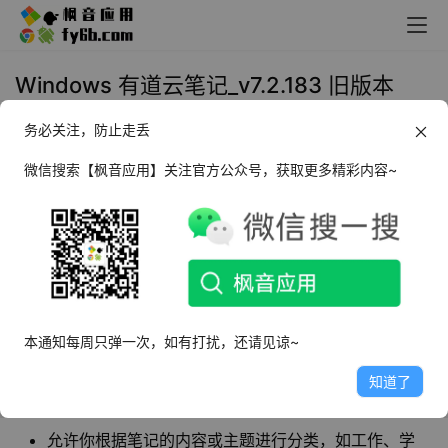
Windows 有道云笔记_v7.2.183 旧版本
务必关注，防止走丢
2025年1月23日 11:18
实用工具
微信搜索【枫音应用】关注官方公众号，获取更多精彩内容~
软件介绍
有道云笔记
作为一款功能强大的云存储笔记软件，凭借其丰
富的功能和便捷的操作，成为了许多人的首选。无论你是在
办公室、家中，还是外出途中，只要有网络，就能轻松访问
和管理你的笔记。
本通知每周只弹一次，如有打扰，还请见谅~
知道了
软件特点
允许你根据笔记的内容或主题进行分类，如工作、学