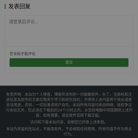
发表回复
请登录后评论...
登录
后才能评论
提交
免责声明：本站为个人博客，博客所发布的一切破解软件、补丁、注册机和注
册信息及软件的文章仅限用于学习和研究目的；不得将上述内容用于商业或者
非法用途，否则，一切后果请用户自负。本站所有内容均来自网络，版权争议
与本站无关，您必须在下载后的24个小时之内，从您的电脑中彻底删除上述内
容，如有需要，请去软件官网下载正版。
访问和下载本站内容，说明您已同意上述条款。
本站为非盈利性站点，不贩卖软件，不会收取任何费用，所有内容不作为商业
行为。