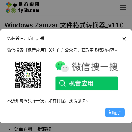
Windows Zamzar 文件格式转换器_v1.1.0
务必关注，防止走丢
2025年1月22日 11:29
实用工具
微信搜索【枫音应用】关注官方公众号，获取更多精彩内容~
软件介绍
Zamzar
是一款免费、
本地的文件转换工具
，支持多种类型
文件转换。
软件特点
本通知每周只弹一次，如有打扰，还请见谅~
知道了
支持多种文件类型互相转换，PDF、doc、png等常见
格式
菜单右键一键转换