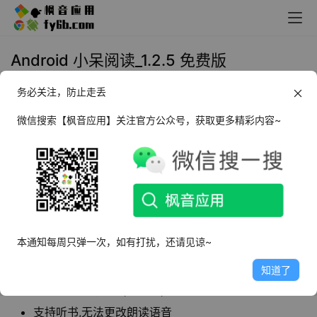
Android 小呆阅读_1.2.5 免费版
务必关注，防止走丢
2022年3月10日 09:59
小说漫画
微信搜索【枫音应用】关注官方公众号，获取更多精彩内容~
小呆阅读
是一款超多免费的小说资源阅读软件，
可以直接搜索关键词和通过分类导航来进行筛
选，有男生和女生两个主频道，不同频道中的标
签不一样，有武侠、仙侠、校园、玄幻、悬疑等
等。
本通知每周只弹一次，如有打扰，还请见谅~
软件特点
知道了
首页带有部分广告,可跳过,阅读时无广告
支持听书,无法更改朗读语音